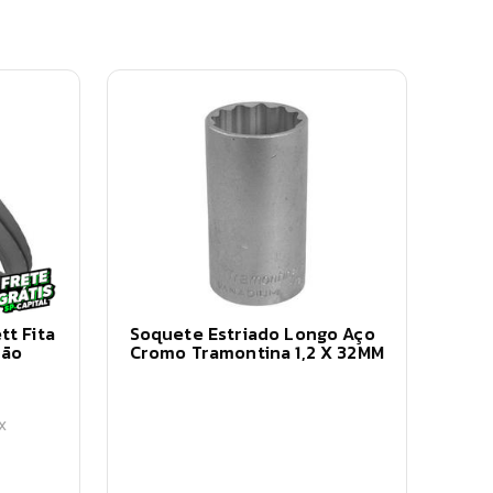
tt Fita
Soquete Estriado Longo Aço
ção
Cromo Tramontina 1,2 X 32MM
IX