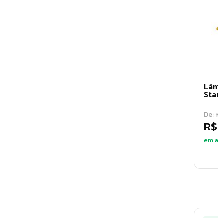
Lâm
Sta
De:
R$
em a