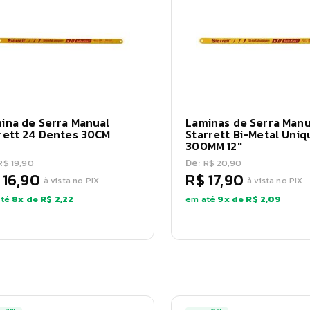
ina de Serra Manual
Laminas de Serra Manu
rett 24 Dentes 30CM
Starrett Bi-Metal Uniq
300MM 12"
De:
R$ 19,90
R$ 20,90
 16,90
R$ 17,90
à vista no PIX
à vista no PIX
té
8
x de
R$ 2,22
em até
9
x de
R$ 2,09