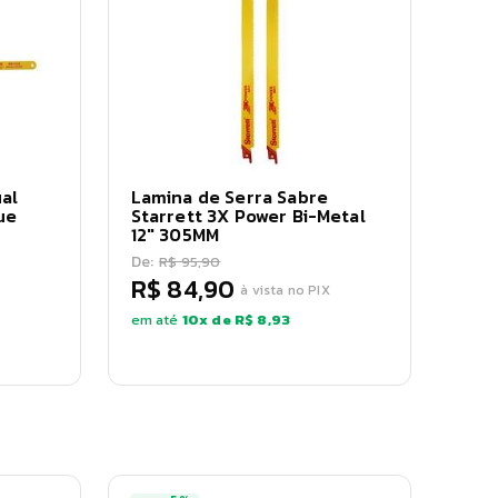
al
Lamina de Serra Sabre
ue
Starrett 3X Power Bi-Metal
12" 305MM
De:
R$ 95,90
R$ 84,90
à vista no PIX
em até
10
x de
R$ 8,93