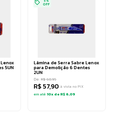
5
%
OFF
 Lenox
Lâmina de Serra Sabre Lenox
es 5UN
para Demolição 6 Dentes
2UN
De:
R$ 60,95
R$ 57,90
à vista no PIX
em até
10
x de
R$ 6,09