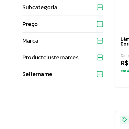
Subcategoria
Preço
Lâm
Marca
Bos
De:
Productclusternames
R$
em a
Sellername