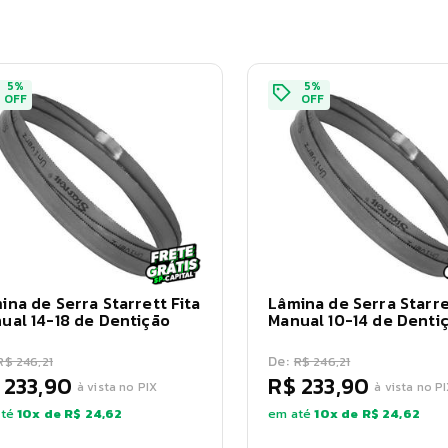
5
%
5
%
OFF
OFF
ina de Serra Starrett Fita
Lâmina de Serra Starre
ual 14-18 de Dentição
Manual 10-14 de Denti
De:
R$ 246,21
R$ 246,21
 233,90
R$ 233,90
à vista no PIX
à vista no P
té
10
x de
R$ 24,62
em até
10
x de
R$ 24,62