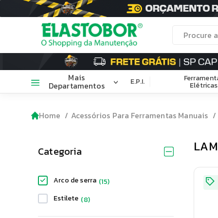
Mais
Ferrament
E.P.I.
Departamentos
Elétricas
Home
Acessórios Para Ferramentas Manuais
LAM
Categoria
Arco de serra
(
15
)
Estilete
(
8
)