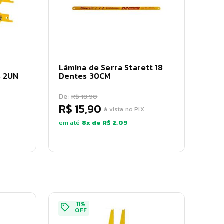
Lâmina de Serra Starett 18
s 2UN
Dentes 30CM
De:
R$ 18,90
R$ 15,90
à vista no PIX
em até
8
x de
R$ 2,09
11
%
OFF