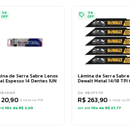
5
%
5
%
OFF
OFF
ina de Serra Sabre Lenox
Lâmina de Serra Sabre
al Espesso 14 Dentes 1UN
Dewalt Metal 14/18 TPI
De:
R$ 22,00
R$ 277,79
 20,90
R$ 263,90
à vista no PIX
à vista no P
té
10
x de
R$ 2,20
em até
10
x de
R$ 27,77