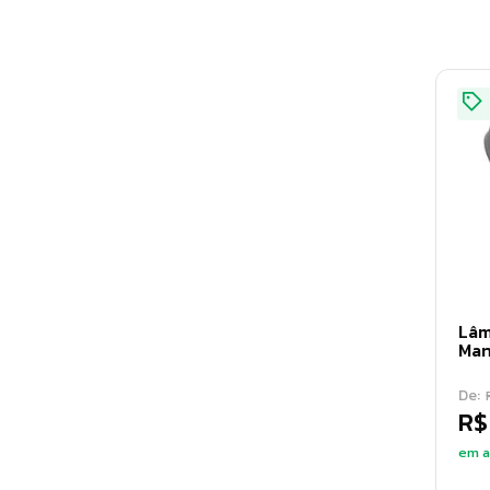
Lâm
Man
De:
R$
em a