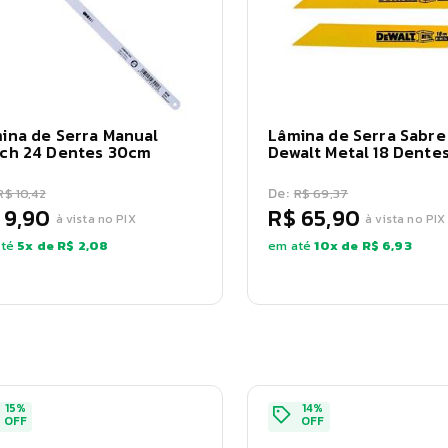
ina de Serra Manual
Lâmina de Serra Sabre
ch 24 Dentes 30cm
Dewalt Metal 18 Dente
De:
R$ 10,42
R$ 69,37
 9,90
R$ 65,90
à vista no PIX
à vista no PIX
té
5
x de
R$ 2,08
em até
10
x de
R$ 6,93
15
%
14
%
OFF
OFF