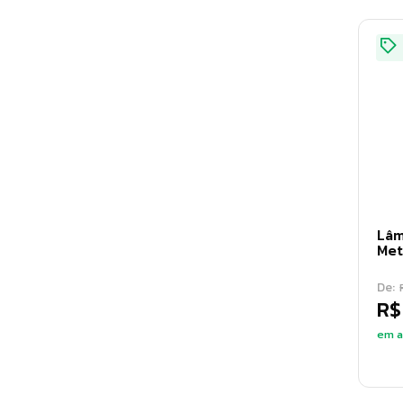
Lâm
Met
De:
R$
em a