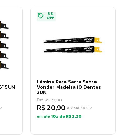
5
%
OFF
Lâmina Para Serra Sabre
 6” 5UN
Vonder Madeira 10 Dentes
2UN
De:
R$ 22,00
R$ 20,90
IX
à vista no PIX
em até
10
x de
R$ 2,20