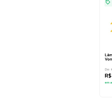
Lâm
Von
De:
R$
em a