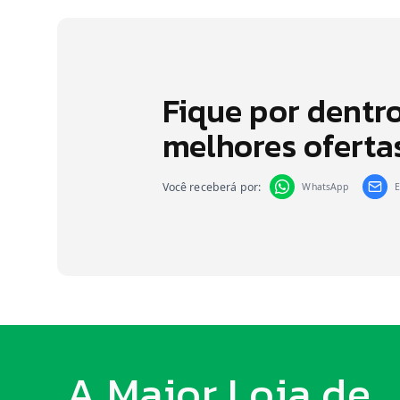
Fique por dentr
melhores oferta
Você receberá por:
WhatsApp
E
A Maior Loja de