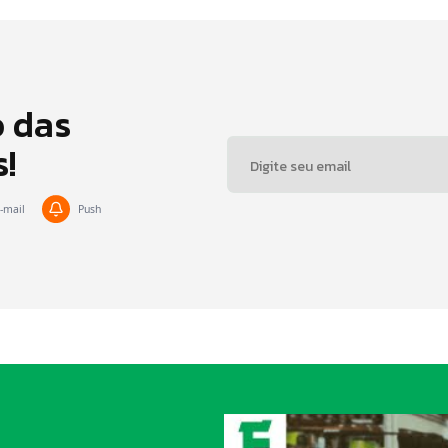
o das
s!
-mail
Push