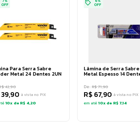
7
%
6
%
OFF
OFF
ina Para Serra Sabre
Lâmina de Serra Sabre
der Metal 24 Dentes 2UN
Metal Espesso 14 Dent
De:
R$ 42,90
R$ 71,90
 39,90
R$ 67,90
à vista no PIX
à vista no PIX
té
10
x de
R$ 4,20
em até
10
x de
R$ 7,14