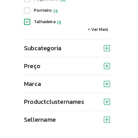
Ponteiro
(
1
)
Talhadeira
(
1
)
+ Ver Mais
Torquesa
(
4
)
Subcategoria
Preço
Marca
Productclusternames
Sellername