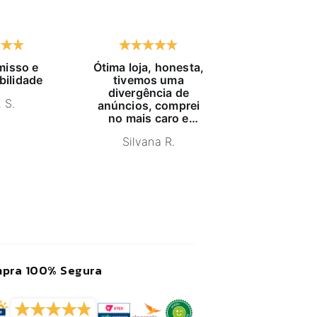
isso e
Ótima loja, honesta,
Já compro h
bilidade
tivemos uma
tempo, exc
divergência de
atendido, pr
 S.
anúncios, comprei
educaç
no mais caro e
NELSON
estava com estoque
Silvana R.
furado, pois me
indicaram um
produto igual,
anuncio mais barato
e estornaram o
dinheiro. Ganharam
um cliente e sim,
recomendo a loja.
pra 100% Segura