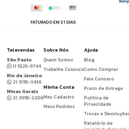
FATURADO EM 21 DIAS
Televendas
Sobre Nós
Ajuda
São Paulo
Quem Somos
Blog
11 5525-9744
Trabalhe Conosco
Como Comprar
Rio de Janeiro
Fale Conosco
21 3195-3436
Minha Conta
Prazo de Entrega
Minas Gerais
Meu Cadastro
31 3995-2206
Politica de
Privacidade
Meus Pedidos
Trocas e Devoluçõe
Relatório de