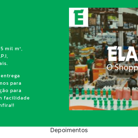
5 mil m²,
P.I,
is.
 entrega
amos para
ção para
m facilidade
fira!!
Depoimentos