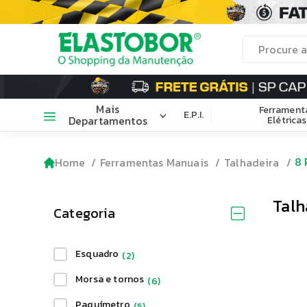
Mais
Ferrament
E.P.I.
Departamentos
Elétricas
8
Home
Ferramentas Manuais
Talhadeira
Talh
Categoria
Esquadro
(
2
)
Morsa e tornos
(
6
)
Paquímetro
(
5
)