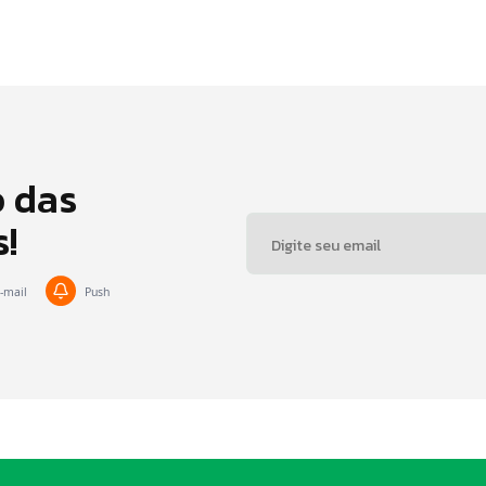
o das
s!
-mail
Push