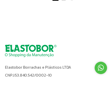
Elastobor Borrachas e Plásticos LTDA
CNPJ:53.840.542/0002-10
Endereço: Avenida de Pinedo - 394
Horário de Atendimento:
Segunda à Sexta: das 8:00 Hrs às 18:00
Hrs
Aos Sábados: das 8:00 Hrs às 13:00 Hrs