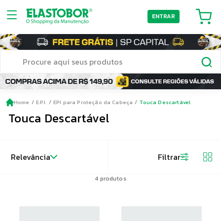
ENTRAR
Home
E.P.I.
EPI para Proteção da Cabeça
Touca Descartável
Touca Descartável
Relevância
Filtrar
4
produtos