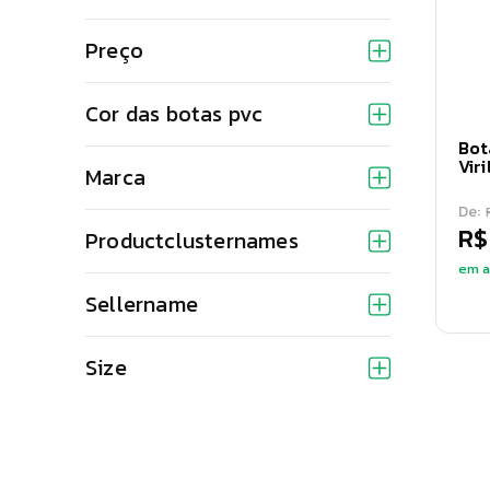
Preço
Cor das botas pvc
Bot
Viri
Marca
De:
R$
Productclusternames
em a
Sellername
Size