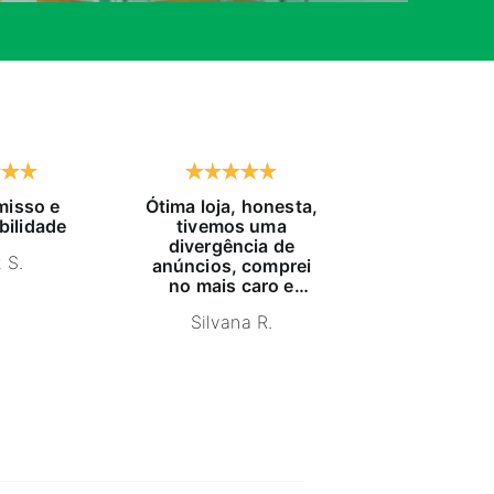
isso e
Ótima loja, honesta,
Já compro h
bilidade
tivemos uma
tempo, exc
divergência de
atendido, pr
 S.
anúncios, comprei
educaç
no mais caro e
NELSON
estava com estoque
Silvana R.
furado, pois me
indicaram um
produto igual,
anuncio mais barato
e estornaram o
dinheiro. Ganharam
um cliente e sim,
recomendo a loja.