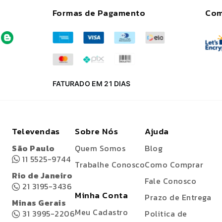
Formas de Pagamento
Com
FATURADO EM 21 DIAS
Televendas
Sobre Nós
Ajuda
São Paulo
Quem Somos
Blog
11 5525-9744
Trabalhe Conosco
Como Comprar
Rio de Janeiro
Fale Conosco
21 3195-3436
Minha Conta
Prazo de Entrega
Minas Gerais
Meu Cadastro
31 3995-2206
Politica de