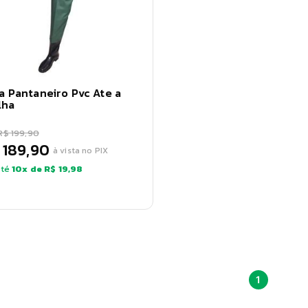
a Pantaneiro Pvc Ate a
lha
R$ 199,90
 189,90
à vista no PIX
té
10
x de
R$ 19,98
1