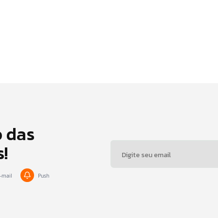
o das
s!
-mail
Push