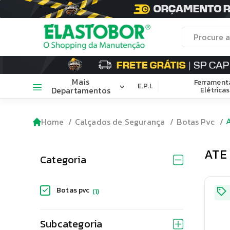
Mais
Ferrament
E.P.I.
Departamentos
Elétricas
Home
Calçados de Segurança
Botas Pvc
ATE
Categoria
Botas pvc
(
1
)
Subcategoria