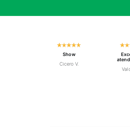
Show
Exc
atend
Cicero V.
Vald