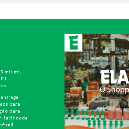
5 mil m²,
P.I,
is.
 entrega
amos para
ção para
m facilidade
fira!!