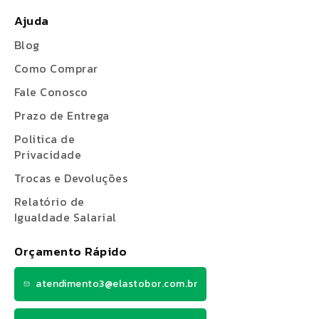
Óculos: coloque no rosto da forma usual,
contudo, se atente a não usar um óculos
Ajuda
desgastado ou largo demais;
Blog
Face Shield: apoie a viseira na testa e passe o
Como Comprar
elástico pela cabeça, ajuste o suficiente para
Fale Conosco
que não caia, mas não deixei desconfortável
Prazo de Entrega
apertando demais.
Politica de
Dica extra: lembre-se que o equipamento é de
Privacidade
uso individual e não deve ser compartilhado.
Trocas e Devoluções
Relatório de
Agora que você já conhece nossa seção de
Igualdade Salarial
protetor facial, não deixe de conferir também o
catálogo de
protetores auditivos
para
Orçamento Rápido
completar seu kit de EPIs. Boas compras!
atendimento3@elastobor.com.br