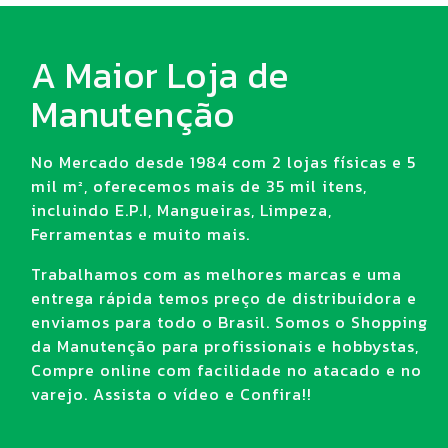
contaminações e exposições de partículas,
gases e vapores.
A Maior Loja de
Lente para máscara de solda
Manutenção
A máscara de solda contém uma lente interna
No Mercado desde 1984 com 2 lojas físicas e 5
que pode ser removida e
trocada em caso de
mil m², oferecemos mais de 35 mil itens,
danos, riscos ou ações do tempo.
incluindo E.P.I, Mangueiras, Limpeza,
Disponibilizamos lente para reposição das
Ferramentas e muito mais.
marcas Ledan e Lynus de diferentes
tonalidades, como filtro de luz 12, filtro de luz
Trabalhamos com as melhores marcas e uma
azul e incolor em embalagens de 1 até 6
entrega rápida temos preço de distribuidora e
unidades.
enviamos para todo o Brasil. Somos o Shopping
da Manutenção para profissionais e hobbystas,
Face Shield
Compre online com facilidade no atacado e no
varejo. Assista o vídeo e Confira!!
Em nossa loja você encontra protetor facial
com visor incolor, visor cristal e protetor facial