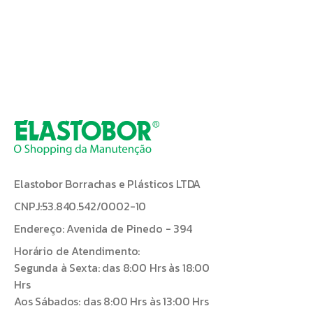
Quando usar face shield?
O face shield deve ser usado quando o
ambiente de trabalho oferece riscos para a face
do trabalhador, protegendo os olhos, boca e
vias respiratórias. O uso é regulamento pela NR6
e essencial em setores como
área da saúde,
serralherias, madeireiras, indústrias
químicas e petroquímicas, equipe de
soldagem
e outros.
Elastobor Borrachas e Plásticos LTDA
CNPJ:53.840.542/0002-10
Além da proteção facial, muitas dessas
Endereço: Avenida de Pinedo - 394
profissões exigem o uso de outros
equipamentos de proteção da cabeça,
Horário de Atendimento:
contamos com capacetes, toucas descartáveis e
Segunda à Sexta: das 8:00 Hrs às 18:00
capuz para a sua proteção integral!
Hrs
Aos Sábados: das 8:00 Hrs às 13:00 Hrs