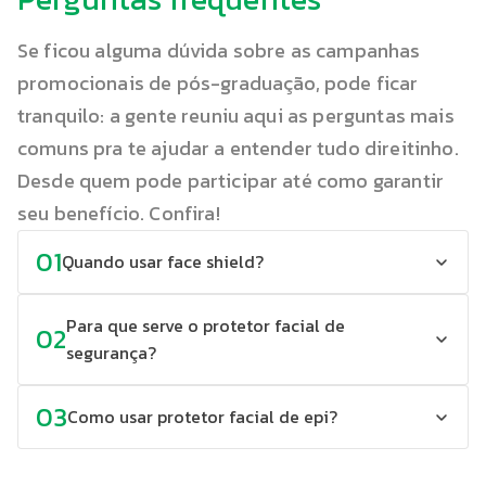
Lentes verdes: recomendadas para trabalhos
Se ficou alguma dúvida sobre as campanhas
com riscos de respingos de produtos líquidos e
promocionais de pós-graduação, pode ficar
vapores.
tranquilo: a gente reuniu aqui as perguntas mais
comuns pra te ajudar a entender tudo direitinho.
Acesse o site da Elastobor e adquira o produto
ideal para a sua necessidade!
Desde quem pode participar até como garantir
seu benefício. Confira!
Máscara de solda
01
Quando usar face shield?
Pensando em quem trabalha com solda,
disponibilizamos máscara de solda mais básica
até a mais completa no modelo automático,
Para que serve o protetor facial de
02
com tecnologia que protege o rosto e a visão
segurança?
contra luminosidade intensa, radiação
ultravioleta e infravermelha.
03
Como usar protetor facial de epi?
Também temos o respirador, indicado para
proteger as vias aéreas de possíveis