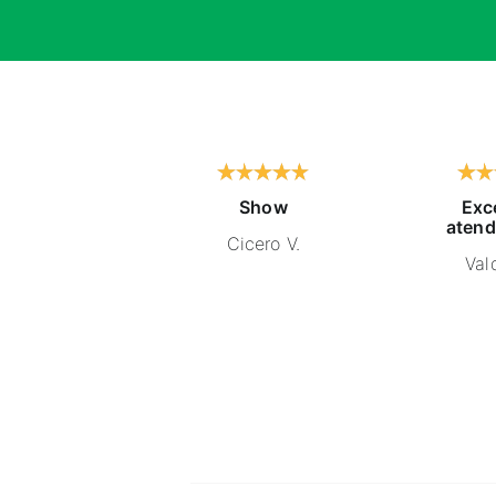
Show
Exc
atend
Cicero V.
Vald