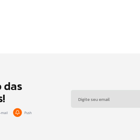
o das
s!
-mail
Push