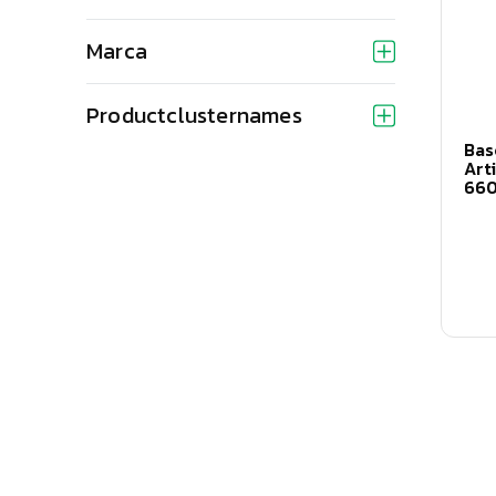
Marca
Productclusternames
Bas
Art
66