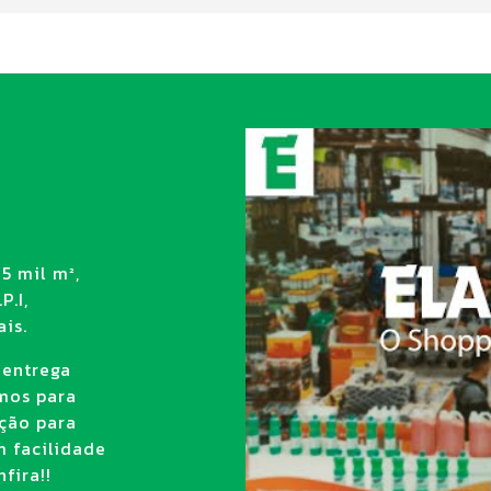
5 mil m²,
P.I,
is.
 entrega
amos para
ção para
m facilidade
fira!!