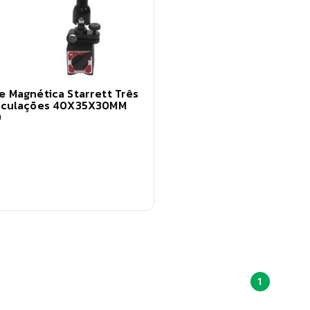
e Magnética Starrett Três
iculações 40X35X30MM
0
1