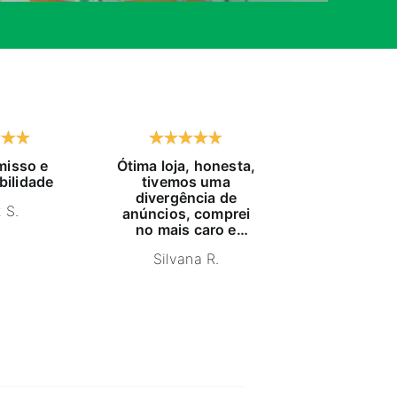
isso e
Ótima loja, honesta,
Já compro h
bilidade
tivemos uma
tempo, exc
divergência de
atendido, pr
 S.
anúncios, comprei
educaç
no mais caro e
NELSON
estava com estoque
Silvana R.
furado, pois me
indicaram um
produto igual,
anuncio mais barato
e estornaram o
dinheiro. Ganharam
um cliente e sim,
recomendo a loja.