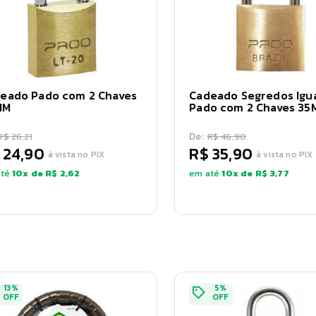
eado Pado com 2 Chaves
Cadeado Segredos Igua
MM
Pado com 2 Chaves 35
De:
R$ 26,21
R$ 46,90
 24,90
R$ 35,90
à vista no PIX
à vista no PIX
té
10
x de
R$ 2,62
em até
10
x de
R$ 3,77
13
%
5
%
OFF
OFF