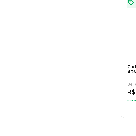
Cad
40
De:
R$
em a