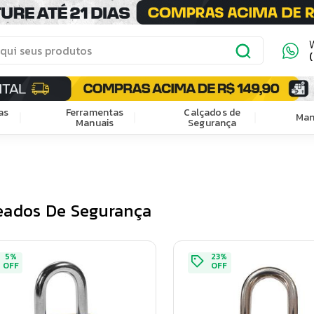
as
Ferramentas
Calçados de
Man
Manuais
Segurança
eados De Segurança
5
%
23
%
OFF
OFF