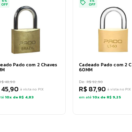
6
%
5
%
OFF
OFF
eado Pado com 2 Chaves
Cadeado Pado com 2 C
MM
60MM
De:
R$ 48,90
R$ 92,90
 45,90
R$ 87,90
à vista no PIX
à vista no PIX
té
10
x de
R$ 4,83
em até
10
x de
R$ 9,25