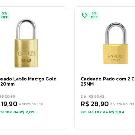
5
%
5
%
OFF
OFF
eado Latão Maciço Gold
Cadeado Pado com 2 C
t 20mm
25MM
De:
R$ 20,95
R$ 30,42
 19,90
R$ 28,90
à vista no PIX
à vista no PIX
té
10
x de
R$ 2,09
em até
10
x de
R$ 3,04