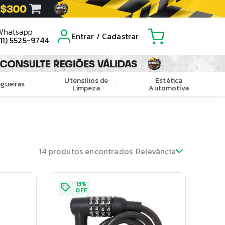
Whatsapp
Entrar / Cadastrar
(11) 5525-9744
Utensílios de
Estética
gueiras
Limpeza
Automotiva
14
produtos encontrados
Relevância
13
%
OFF