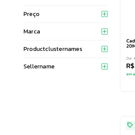
Preço
Marca
Cad
20
Productclusternames
De:
R$
Sellername
em a