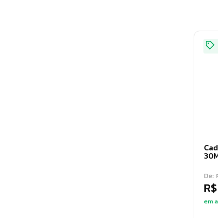
Cad
30
De:
R$
em a