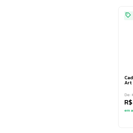
Cad
Ar
De:
R$
em a