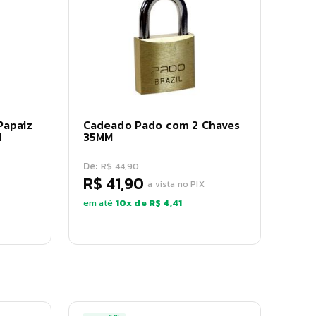
Papaiz
Cadeado Pado com 2 Chaves
M
35MM
De:
R$ 44,90
R$ 41,90
à vista no PIX
em até
10
x de
R$ 4,41