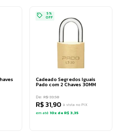
5
%
OFF
haves
Cadeado Segredos Iguais
Pado com 2 Chaves 30MM
De:
R$ 33,58
R$ 31,90
à vista no PIX
em até
10
x de
R$ 3,35