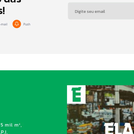
s!
-mail
Push
5 mil m²,
P.I,