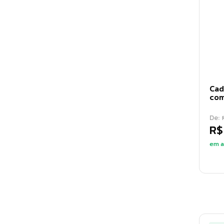
Cad
com
De:
R$
em a