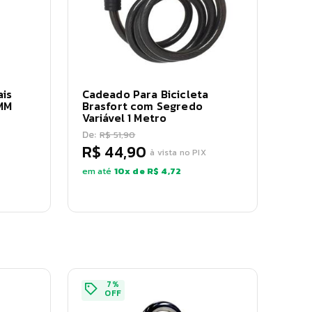
is
Cadeado Para Bicicleta
MM
Brasfort com Segredo
Variável 1 Metro
De:
R$ 51,90
R$ 44,90
à vista no PIX
em até
10
x de
R$ 4,72
7
%
OFF