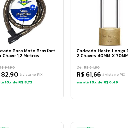
eado Para Moto Brasfort
Cadeado Haste Longa 
 Chave 1,2 Metros
2 Chaves 40MM X 70M
De:
R$ 94,90
R$ 64,90
 82,90
R$ 61,66
à vista no PIX
à vista no PIX
té
10
x de
R$ 8,72
em até
10
x de
R$ 6,49