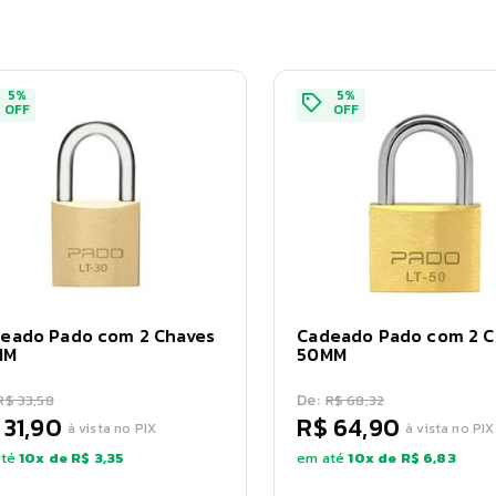
5
%
5
%
OFF
OFF
eado Pado com 2 Chaves
Cadeado Pado com 2 C
MM
50MM
De:
R$ 33,58
R$ 68,32
 31,90
R$ 64,90
à vista no PIX
à vista no PIX
té
10
x de
R$ 3,35
em até
10
x de
R$ 6,83