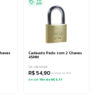
5
%
OFF
haves
Cadeado Pado com 2 Chaves
45MM
De:
R$ 57,90
R$ 54,90
à vista no PIX
em até
10
x de
R$ 5,77