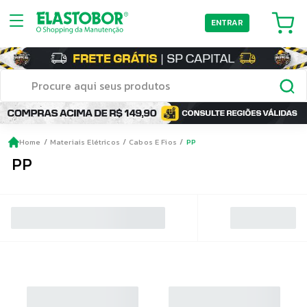
ENTRAR
Home
Materiais Elétricos
Cabos E Fios
PP
PP