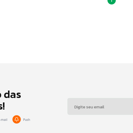
1
o das
s!
-mail
Push