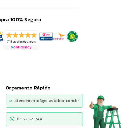
recomendo a loja.
pra 100% Segura
745 avaliações reais
Orçamento Rápido
atendimento3@elastobor.com.br
11 5525-9744