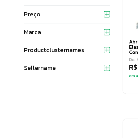
Preço
Marca
Abr
Ela
Productclusternames
Com
De:
R$
Sellername
em a