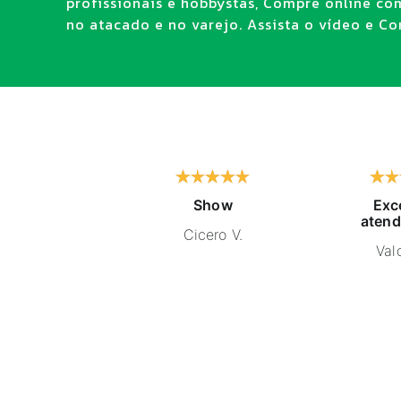
profissionais e hobbystas, Compre online co
no atacado e no varejo. Assista o vídeo e Con
Show
Exc
atend
Cicero V.
Vald