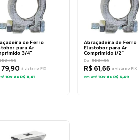
açadeira de Ferro
Abraçadeira de Ferro
stobor para Ar
Elastobor para Ar
primido 3/4"
Comprimido 1/2"
De:
R$ 84,90
R$ 64,90
 79,90
R$ 61,66
à vista no PIX
à vista no PIX
té
10
x de
R$ 8,41
em até
10
x de
R$ 6,49