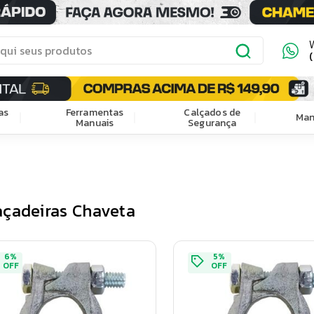
as
Ferramentas
Calçados de
Man
Manuais
Segurança
çadeiras Chaveta
6
%
5
%
OFF
OFF