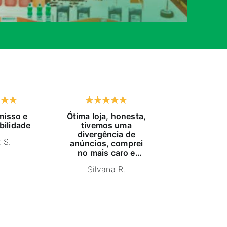
isso e
Ótima loja, honesta,
Já compro h
bilidade
tivemos uma
tempo, exc
divergência de
atendido, pr
 S.
anúncios, comprei
educaç
no mais caro e
NELSON
estava com estoque
Silvana R.
furado, pois me
indicaram um
produto igual,
anuncio mais barato
e estornaram o
dinheiro. Ganharam
um cliente e sim,