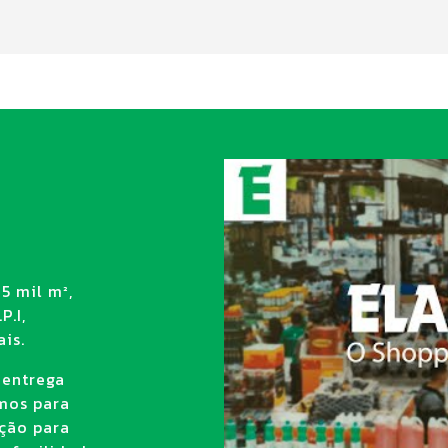
5 mil m²,
P.I,
is.
 entrega
amos para
ção para