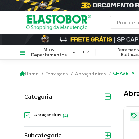
Mais
Ferrament
E.P.I.
Departamentos
Elétricas
CHAVETA
Home
Ferragens
Abraçadeiras
Abra
Categoria
Abraçadeiras
(
4
)
Subcategoria