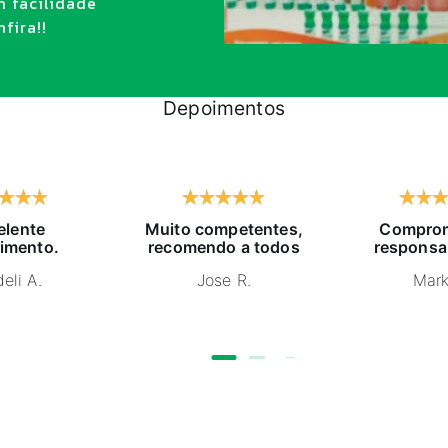
m facilidade
fira!!
Depoimentos
elente
Muito competentes,
Comprom
imento.
recomendo a todos
responsa
eli A.
Jose R.
Mark