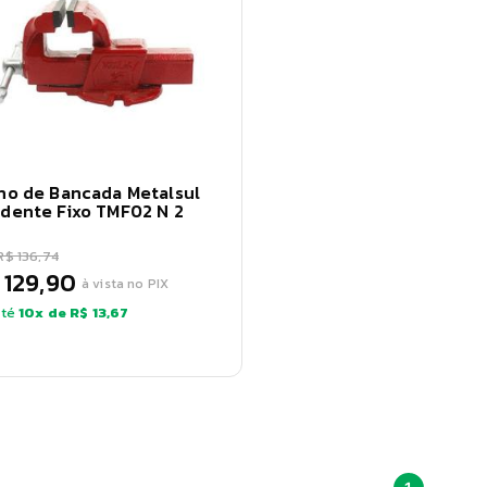
no de Bancada Metalsul
dente Fixo TMF02 N 2
R$ 136,74
 129,90
à vista no PIX
té
10
x de
R$ 13,67