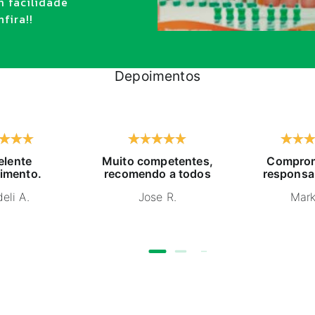
m facilidade
fira!!
Depoimentos
elente
Muito competentes,
Comprom
imento.
recomendo a todos
responsa
eli A.
Jose R.
Mark