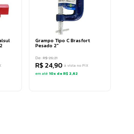
lsul
Grampo Tipo C Brasfort
2
Pesado 2"
De:
R$ 26,21
R$ 24,90
X
à vista no PIX
em até
10
x de
R$ 2,62