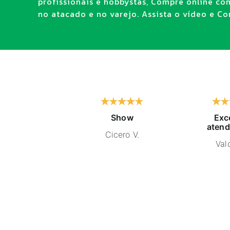
profissionais e hobbystas, Compre online co
no atacado e no varejo. Assista o vídeo e Con
Show
Exc
atend
Cicero V.
Vald