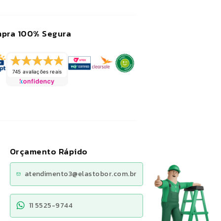
recomendo a loja.
pra 100% Segura
745 avaliações reais
Orçamento Rápido
atendimento3@elastobor.com.br
11 5525-9744