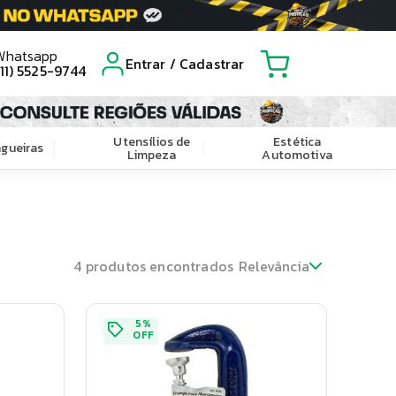
Whatsapp
Entrar / Cadastrar
(11) 5525-9744
Utensílios de
Estética
gueiras
Limpeza
Automotiva
4
produtos encontrados
Relevância
5
%
OFF