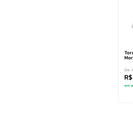
Tor
Mor
De:
R$
em a