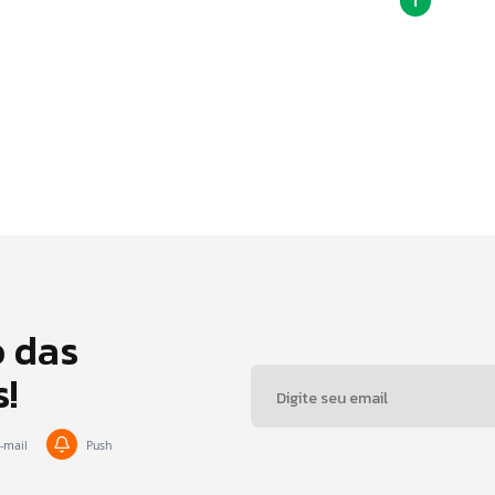
1
o das
s!
-mail
Push