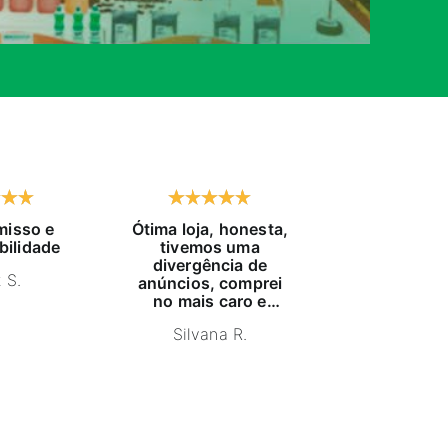
isso e
Ótima loja, honesta,
Já compro h
bilidade
tivemos uma
tempo, exc
divergência de
atendido, pr
 S.
anúncios, comprei
educaç
no mais caro e
NELSON
estava com estoque
Silvana R.
furado, pois me
indicaram um
produto igual,
anuncio mais barato
e estornaram o
dinheiro. Ganharam
um cliente e sim,