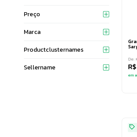
Preço
Marca
Gra
Sar
Productclusternames
De:
R$
Sellername
em a