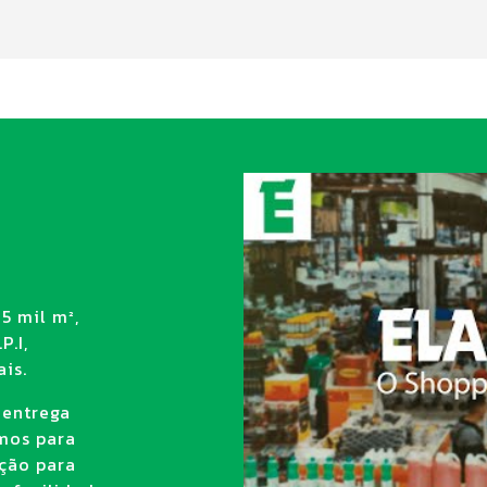
5 mil m²,
P.I,
is.
 entrega
amos para
ção para