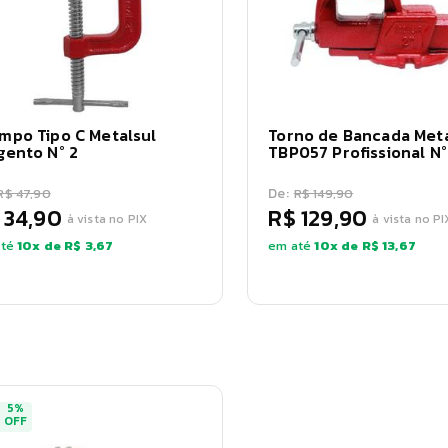
mpo Tipo C Metalsul
Torno de Bancada Meta
gento N° 2
TBP057 Profissional N°
De:
R$ 47,90
R$ 149,90
 34,90
R$ 129,90
à vista no PIX
à vista no PI
té
10
x de
R$ 3,67
em até
10
x de
R$ 13,67
5
%
OFF