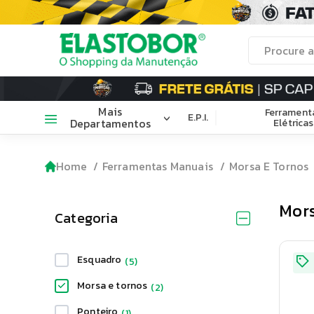
Mais
Ferrament
E.P.I.
Departamentos
Elétricas
Home
Ferramentas Manuais
Morsa E Tornos
Mors
Categoria
Esquadro
(
5
)
Morsa e tornos
(
2
)
Ponteiro
(
1
)