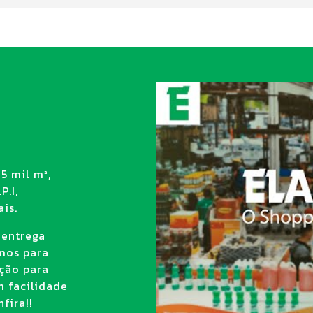
5 mil m²,
P.I,
is.
 entrega
amos para
ção para
m facilidade
fira!!