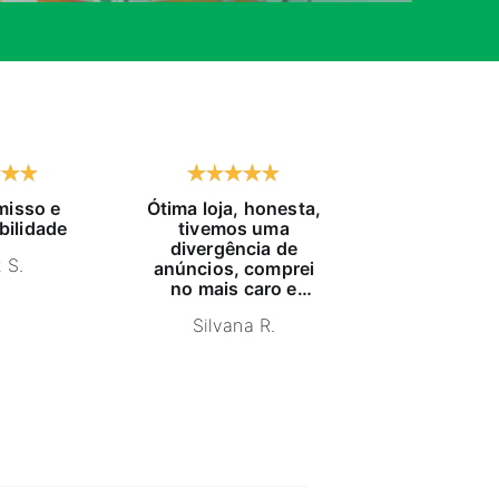
isso e
Ótima loja, honesta,
Já compro h
bilidade
tivemos uma
tempo, exc
divergência de
atendido, pr
 S.
anúncios, comprei
educaç
no mais caro e
NELSON
estava com estoque
Silvana R.
furado, pois me
indicaram um
produto igual,
anuncio mais barato
e estornaram o
dinheiro. Ganharam
um cliente e sim,
recomendo a loja.