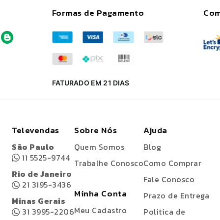
Formas de Pagamento
Com
FATURADO EM 21 DIAS
Televendas
Sobre Nós
Ajuda
São Paulo
Quem Somos
Blog
11 5525-9744
Trabalhe Conosco
Como Comprar
Rio de Janeiro
Fale Conosco
21 3195-3436
Minha Conta
Prazo de Entrega
Minas Gerais
Meu Cadastro
31 3995-2206
Politica de