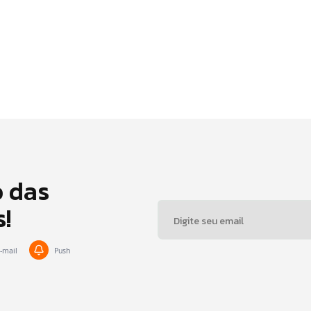
o das
s!
-mail
Push