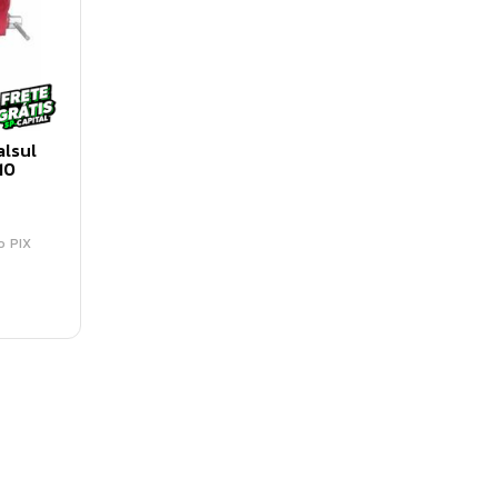
lsul
10
o PIX