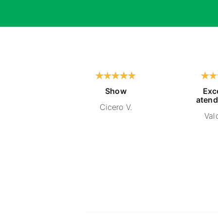
Show
Exc
atend
Cicero V.
Vald