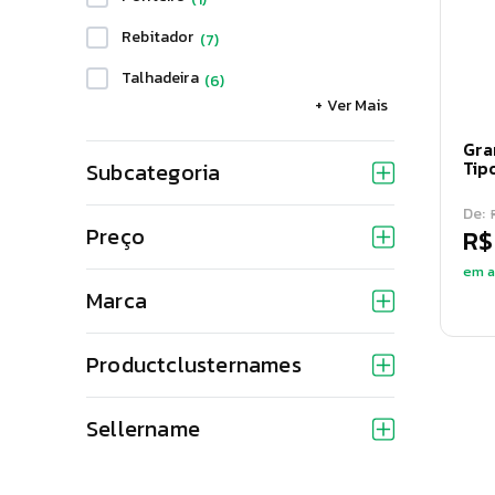
Rebitador
(
7
)
Talhadeira
(
6
)
+ Ver Mais
Torquesa
(
1
)
Gra
Tip
Subcategoria
De:
Preço
R$
em a
Marca
Productclusternames
Sellername