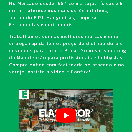
No Mercado desde 1984 com 2 lojas físicas e 5
tão importante?
mil m², oferecemos mais de 35 mil itens,
incluindo E.P.I, Mangueiras, Limpeza,
O capuz para soldador é importante porque
Ferramentas e muito mais.
consegue proteger uma área maior da pele e da
Trabalhamos com as melhores marcas e uma
cabeça contra queimaduras e outros ferimentos
entrega rápida temos preço de distribuidora e
por contato com a solda.
enviamos para todo o Brasil. Somos o Shopping
[Sugestão para inclusão de secundárias]
da Manutenção para profissionais e hobbystas,
Compre online com facilidade no atacado e no
Quais os tipos de capuz para
varejo. Assista o vídeo e Confira!!
soldador?
Existem diferentes tipos de modelos e materiais
de capuz para soldador que garantem a
segurança apropriada em diversas funções.
Algumas das opções são: