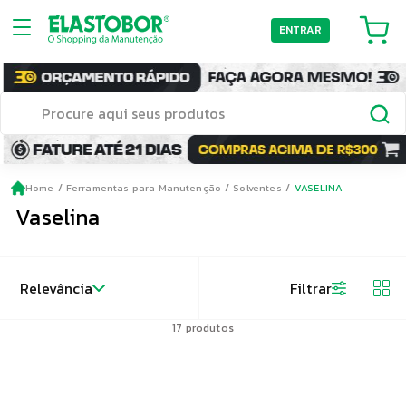
ENTRAR
Home
Ferramentas para Manutenção
Solventes
VASELINA
Vaselina
Relevância
Filtrar
17
produtos