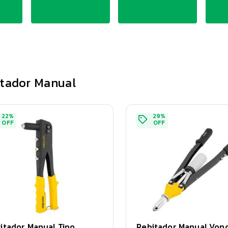
tador Manual
22
%
29
%
OFF
OFF
itador Manual Tipo
Rebitador Manual Von