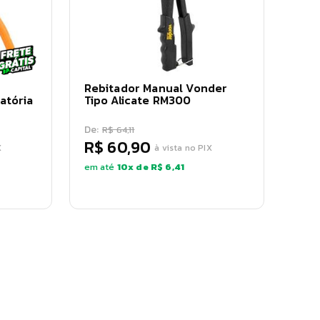
Rebitador Manual Vonder
atória
Tipo Alicate RM300
De:
R$ 64,11
R$ 60,90
X
à vista no PIX
em até
10
x de
R$ 6,41