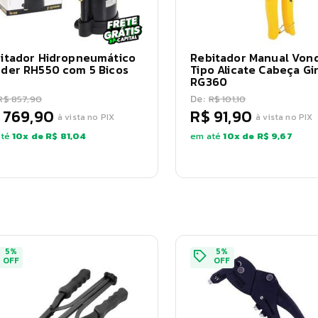
itador Hidropneumático
Rebitador Manual Von
der RH550 com 5 Bicos
Tipo Alicate Cabeça Gi
RG360
De:
R$ 857,90
R$ 101,10
 769,90
R$ 91,90
à vista no PIX
à vista no PIX
té
10
x de
R$ 81,04
em até
10
x de
R$ 9,67
5
%
5
%
OFF
OFF