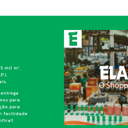
5 mil m²,
P.I,
is.
 entrega
amos para
ção para
m facilidade
fira!!