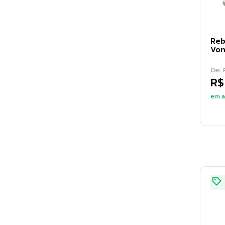
(
8
)
Marreta
(
18
)
Martelete
(
1
)
Reb
Von
Martelo
(
63
)
De:
Morsa e tornos
(
28
)
R$
Nível
(
26
)
em a
Pá
(
30
)
Paquímetro
(
13
)
Pedra de afiar
(
5
)
Pegadores
(
3
)
Picareta
(
5
)
Pistolas
(
50
)
Ponteiro
(
5
)