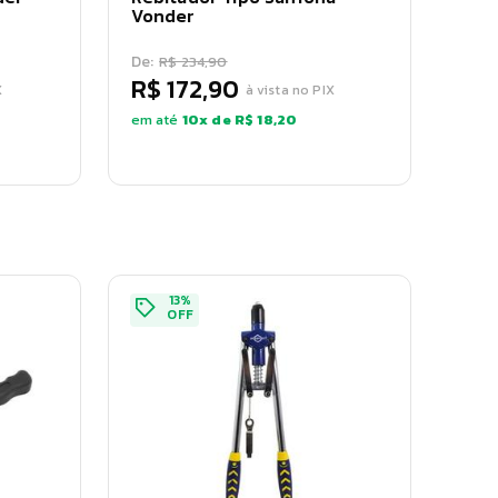
Vonder
De:
R$ 234,90
R$ 172,90
X
à vista no PIX
em até
10
x de
R$ 18,20
13
%
OFF