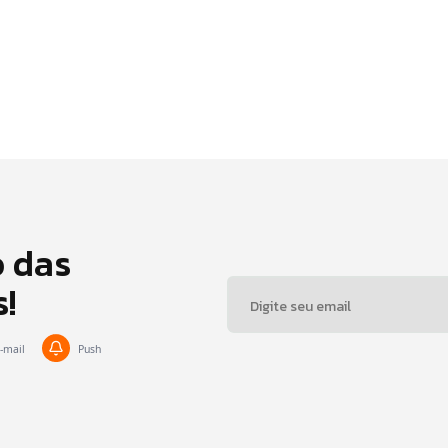
o das
s!
-mail
Push