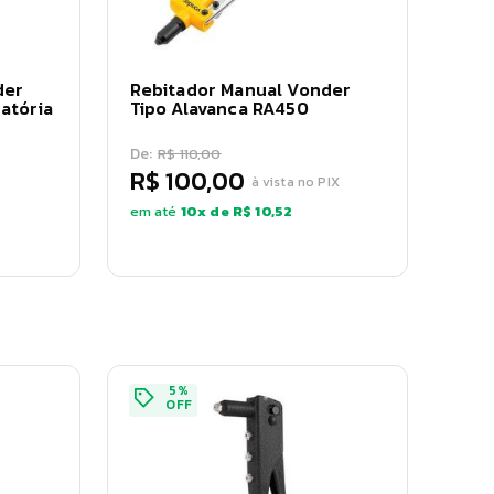
der
Rebitador Manual Vonder
ratória
Tipo Alavanca RA450
De:
R$ 110,00
R$ 100,00
à vista no PIX
em até
10
x de
R$ 10,52
5
%
OFF