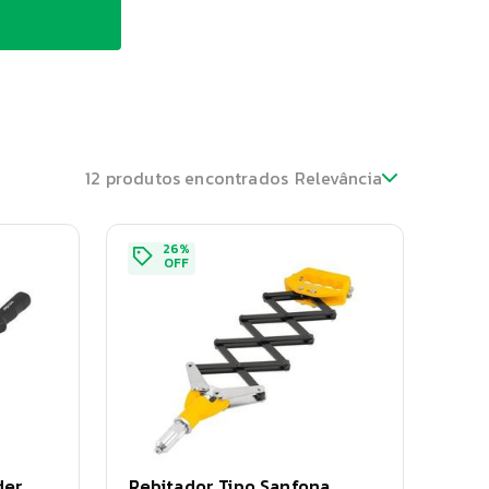
12
produtos encontrados
Relevância
26
%
OFF
der
Rebitador Tipo Sanfona