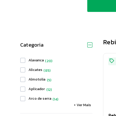
Rebi
Categoria
Alavanca
(
20
)
Alicates
(
85
)
Almotolia
(
5
)
Aplicador
(
12
)
Arco de serra
(
14
)
+ Ver Mais
Atacado
(
3
)
Reb