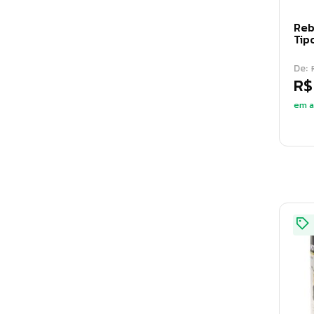
Espátula
(
22
)
Reb
Esquadro
(
18
)
Tip
Estilete
(
20
)
De:
Facão
(
12
)
R$
Formão
em a
(
14
)
Grampeador
(
19
)
Grosa
(
3
)
Kits
(
44
)
Limas
(
27
)
Linhas de nylon
(
7
)
Lixas
(
1
)
Maçarico
(
6
)
Machado