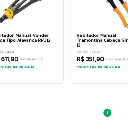
itador Manual Vonder
Rebitador Manual
ca Tipo Alavanca RR312
Tramontina Cabeça Gir
12
De:
R$ 644,11
R$ 370,42
 611,90
R$ 351,90
à vista no PIX
à vista no PI
té
10
x de
R$ 64,41
em até
10
x de
R$ 37,04
1