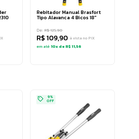
der
Rebitador Manual Brasfort
R310
Tipo Alavanca 4 Bicos 18"
De:
R$ 125,90
R$ 109,90
IX
à vista no PIX
em até
10
x de
R$ 11,56
9
%
OFF