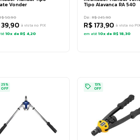
cate Vonder
Tipo Alavanca RA 540
De:
R$ 50,90
R$ 245,90
 39,90
R$ 173,90
à vista no PIX
à vista no PI
té
10
x de
R$ 4,20
em até
10
x de
R$ 18,30
25
%
13
%
OFF
OFF