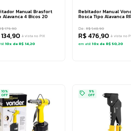
itador Manual Brasfort
Rebitador Manual Von
o Alavanca 4 Bicos 20
Rosca Tipo Alavanca R
De:
R$ 179,90
R$ 548,90
 134,90
R$ 476,90
à vista no PIX
à vista no P
té
10
x de
R$ 14,20
em até
10
x de
R$ 50,20
10
%
9
%
OFF
OFF