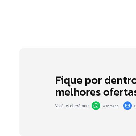
Trena
(
36
)
Vazador
(
15
)
Ventosa
(
3
)
Fique por dentr
melhores oferta
Você receberá por:
WhatsApp
E