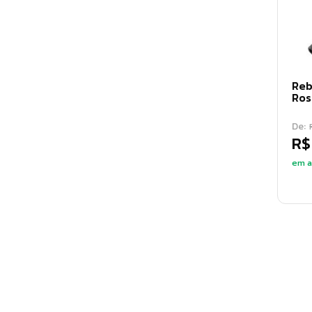
Prumo de parede
(
6
)
Punção
(
10
)
Rebitador
(
12
)
Reb
Ros
Réguas
(
16
)
Saca pino
De:
(
4
)
R$
Sacador de polias
(
7
)
em a
Serrote
(
16
)
Soquete
(
113
)
Talhadeira
(
8
)
Tasso
(
1
)
Tesoura
(
18
)
Torquesa
(
4
)