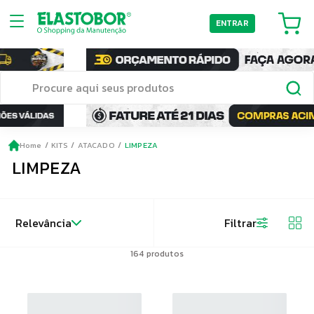
ENTRAR
Home
KITS
ATACADO
LIMPEZA
LIMPEZA
Relevância
Filtrar
164
produtos