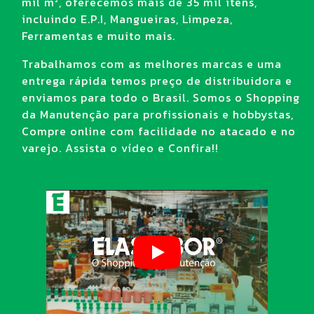
mil m², oferecemos mais de 35 mil itens,
(embalagens); e cobertura temporária para pisos
incluindo E.P.I, Mangueiras, Limpeza,
ou móveis durante reformas (proteção de
Ferramentas e muito mais.
superfícies);
Trabalhamos com as melhores marcas e uma
Chapa de polipropileno 4 mm: seu uso se faz
entrega rápida temos preço de distribuidora e
principalmente em forros e divisórias em
enviamos para todo o Brasil. Somos o Shopping
construção civil; na produção de painéis e
da Manutenção para profissionais e hobbystas,
revestimentos internos leves e resistentes
Compre online com facilidade no atacado e no
na indústria automotiva
; na confecção de
varejo. Assista o vídeo e Confira!!
materiais publicitários mais robustos, como
totens ou expositores; e na organização de
estoques com divisórias para armários e
prateleiras;
Chapa de polipropileno 5 mm: muito utilizada
na fabricação de tanques, dutos e revestimentos
que precisam resistir a produtos químicos,
confecção de bandejas e caixas resistentes para
transporte de produtos agrícolas e base de