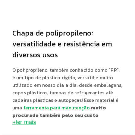
Chapa de polipropileno:
versatilidade e resistência em
diversos usos
O polipropileno, também conhecido como "PP",
é um tipo de plástico rígido, versátil e muito
utilizado em nosso dia a dia: desde embalagens,
copos plásticos, tampas de refrigerantes até
cadeiras plásticas e autopeças! Esse material é
uma
ferramenta para manutenção
muito
procurada também pelo seu custo
+ler mais
acessível
. Conheça mais sobre as chapas de
polipropilenos disponíveis na Elastobor.