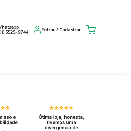
Whatsapp
Entrar / Cadastrar
(11) 5525-9744
isso e
Ótima loja, honesta,
Já compro h
bilidade
tivemos uma
tempo, exc
divergência de
atendido, pr