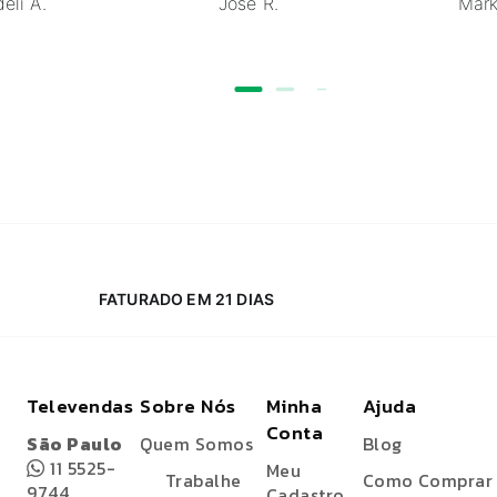
eli A.
Jose R.
Mark
FATURADO EM 21 DIAS
Televendas
Sobre Nós
Minha
Ajuda
Conta
São Paulo
Quem Somos
Blog
11 5525-
Meu
Trabalhe
Como Comprar
9744
Cadastro