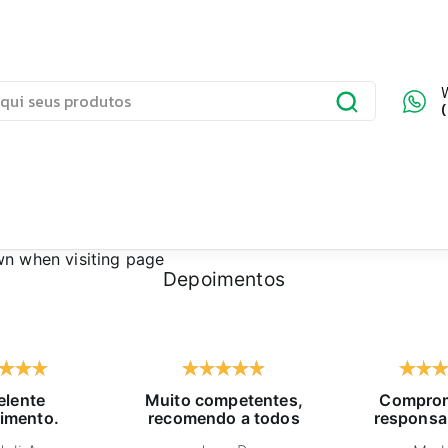
wn
when visiting page
Depoimentos
elente
Muito competentes,
Comprom
imento.
recomendo a todos
responsa