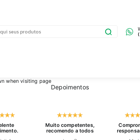
wn
when visiting page
Depoimentos
elente
Muito competentes,
Comprom
imento.
recomendo a todos
responsa