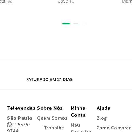
eli A.
Jose R.
Mark
FATURADO EM 21 DIAS
Televendas
Sobre Nós
Minha
Ajuda
Conta
São Paulo
Quem Somos
Blog
11 5525-
Meu
Trabalhe
Como Comprar
9744
Cadastro