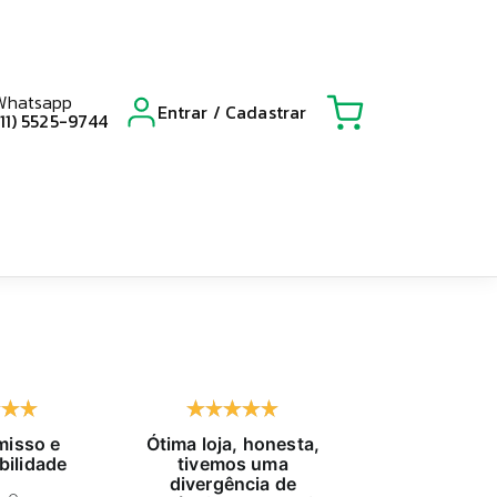
Whatsapp
Entrar / Cadastrar
(11) 5525-9744
isso e
Ótima loja, honesta,
Já compro h
bilidade
tivemos uma
tempo, exc
divergência de
atendido, pr