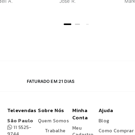
eli A.
Jose R.
Mark
FATURADO EM 21 DIAS
Televendas
Sobre Nós
Minha
Ajuda
Conta
São Paulo
Quem Somos
Blog
11 5525-
Meu
Trabalhe
Como Comprar
9744
Cadastro