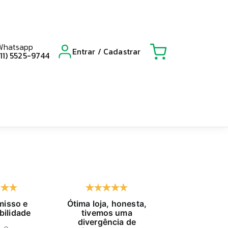
Whatsapp
Entrar / Cadastrar
(11) 5525-9744
isso e
Ótima loja, honesta,
Já compro h
bilidade
tivemos uma
tempo, exc
divergência de
atendido, pr