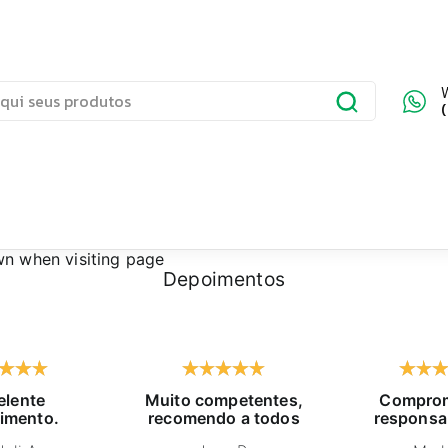
wn
when visiting page
Depoimentos
elente
Muito competentes,
Comprom
imento.
recomendo a todos
responsa