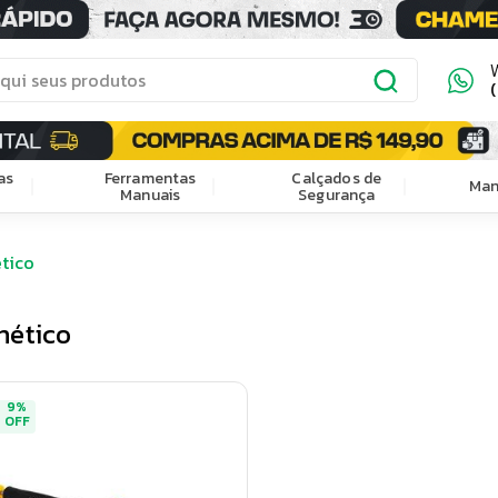
as
Ferramentas
Calçados de
Man
Manuais
Segurança
tico
nético
9
%
OFF