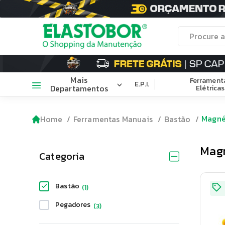
Mais
Ferrament
E.P.I.
Departamentos
Elétricas
Magné
Home
Ferramentas Manuais
Bastão
Mag
Categoria
Bastão
(
1
)
Pegadores
(
3
)