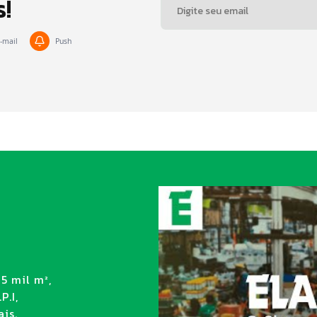
s!
-mail
Push
5 mil m²,
P.I,
is.