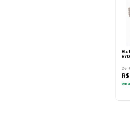
Ele
E70
De:
R$
em a