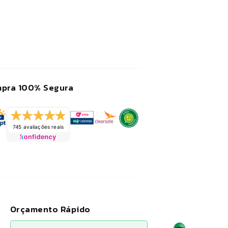
indicaram um
produto igual,
anuncio mais barato
e estornaram o
dinheiro. Ganharam
um cliente e sim,
recomendo a loja.
pra 100% Segura
745 avaliações reais
Orçamento Rápido