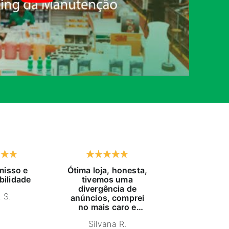
isso e
Ótima loja, honesta,
Já compro h
bilidade
tivemos uma
tempo, exc
divergência de
atendido, pr
 S.
anúncios, comprei
educaç
no mais caro e
NELSON
estava com estoque
Silvana R.
furado, pois me