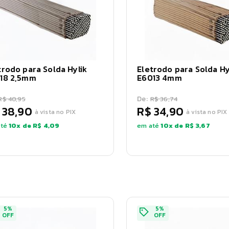
trodo para Solda Hylik
Eletrodo para Solda Hy
18 2,5mm
E6013 4mm
De:
R$ 40,95
R$ 36,74
 38,90
R$ 34,90
à vista no PIX
à vista no PIX
té
10
x de
R$ 4,09
em até
10
x de
R$ 3,67
5
%
5
%
OFF
OFF