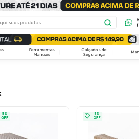
as
Ferramentas
Calçados de
Man
Manuais
Segurança
k
5
%
5
%
OFF
OFF