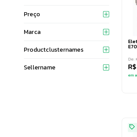
Preço
Marca
Ele
E70
Productclusternames
De:
R$
Sellername
em a