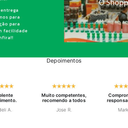
 entrega
amos para
ção para
m facilidade
fira!!
Depoimentos
elente
Muito competentes,
Comprom
imento.
recomendo a todos
responsa
eli A.
Jose R.
Mark