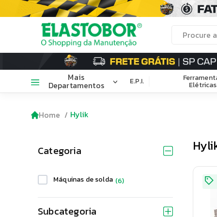
Mais
Ferrament
E.P.I.
Departamentos
Elétricas
Hylik
Home
Hyli
Categoria
Máquinas de solda
(
6
)
Subcategoria