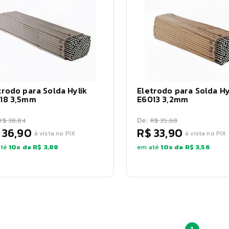
trodo para Solda Hylik
Eletrodo para Solda Hy
18 3,5mm
E6013 3,2mm
De:
R$ 38,84
R$ 35,68
 36,90
R$ 33,90
à vista no PIX
à vista no PIX
té
10
x de
R$ 3,88
em até
10
x de
R$ 3,56