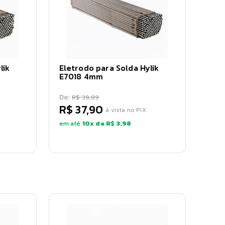
lik
Eletrodo para Solda Hylik
E7018 4mm
De:
R$ 39,89
R$ 37,90
à vista no PIX
em até
10
x de
R$ 3,98