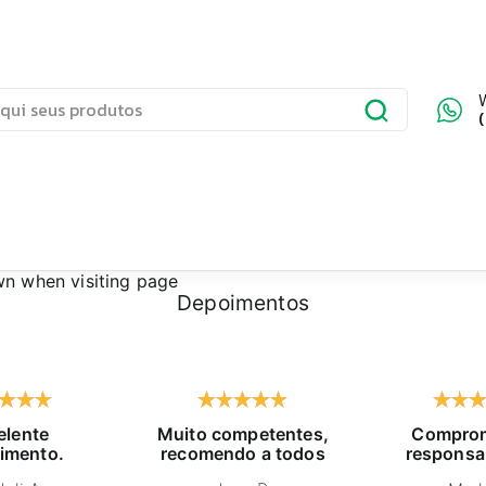
wn
when visiting page
Depoimentos
elente
Muito competentes,
Comprom
imento.
recomendo a todos
responsa