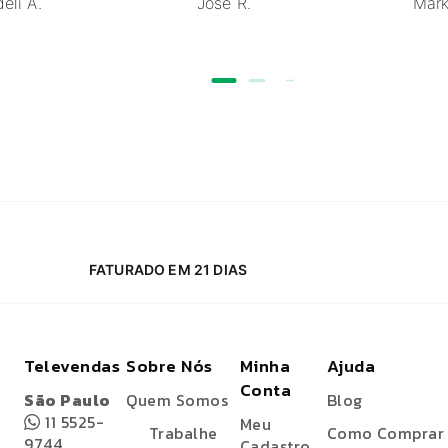
eli A.
Jose R.
Mark
FATURADO EM 21 DIAS
Televendas
Sobre Nós
Minha
Ajuda
Conta
São Paulo
Quem Somos
Blog
11 5525-
Meu
Trabalhe
Como Comprar
9744
Cadastro