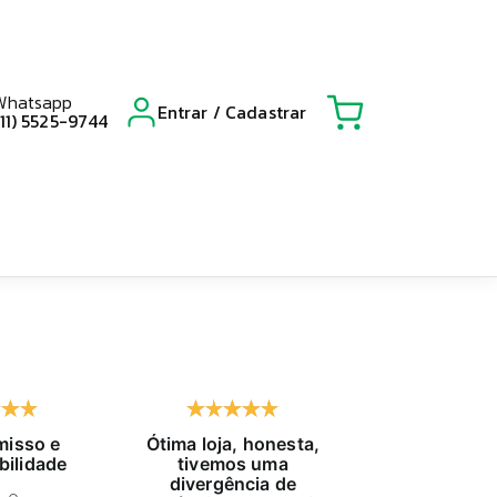
Whatsapp
Entrar / Cadastrar
(11) 5525-9744
isso e
Ótima loja, honesta,
Já compro h
bilidade
tivemos uma
tempo, exc
divergência de
atendido, pr