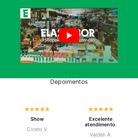
Depoimentos
Show
Excelente
atendimento.
Cicero V.
Valdeli A.