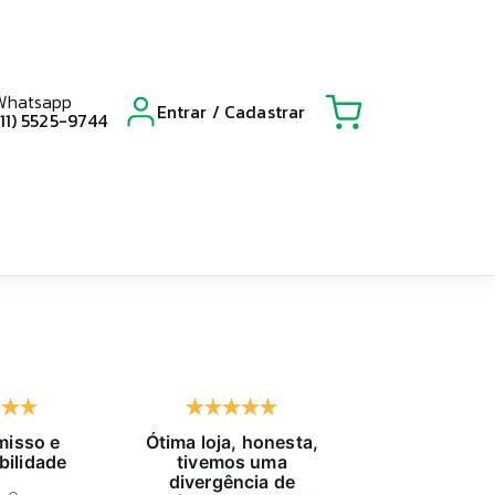
Whatsapp
Entrar / Cadastrar
(11) 5525-9744
isso e
Ótima loja, honesta,
Já compro h
bilidade
tivemos uma
tempo, exc
divergência de
atendido, pr