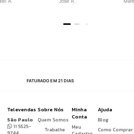
eli A.
Jose R.
Mark
FATURADO EM 21 DIAS
Televendas
Sobre Nós
Minha
Ajuda
Conta
São Paulo
Quem Somos
Blog
11 5525-
Meu
Trabalhe
Como Comprar
9744
Cadastro