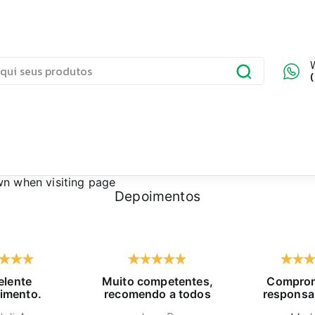
wn
when visiting page
Depoimentos
elente
Muito competentes,
Comprom
imento.
recomendo a todos
responsa